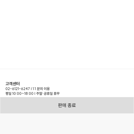
고객센터
02-6121-6247 | 1:1 문의 이용
평일 10:00~18:00 | 주말·공휴일 휴무
참가 및 제휴 문의
판매 종료
jju_cs@esgroup.net
expand_more
(주)메쎄이상 사업장 정보