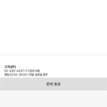
고객센터
02-6121-6247 | 1:1 문의 이용
평일 10:00~18:00 | 주말·공휴일 휴무
참가 및 제휴 문의
판매 종료
jju_cs@esgroup.net
expand_more
(주)메쎄이상 사업장 정보