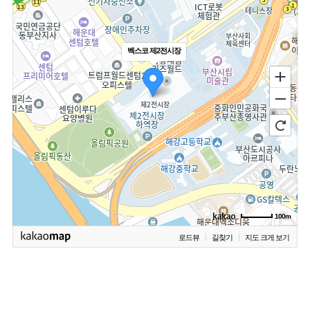
벡스코 제2전시장
100m
로드뷰
길찾기
지도 크게 보기