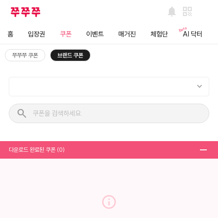
notifications
qr_code
Beta
홈
입장권
쿠폰
이벤트
매거진
체험단
AI 닥터
쭈쭈쭈 쿠폰
브랜드 쿠폰
search
remove
다운로드 완료된 쿠폰
(0)
info